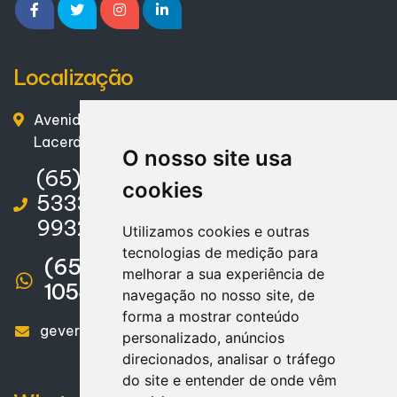
Localização
Avenida Bom Jesus, 1578 – Centro – Pontes e
Lacerda / MT – CEP. 78250-000
O nosso site usa
(65) 3266-9300 | (65) 99227-
cookies
5333 / (65) 99227-5339 / (65)
99326-341
Utilizamos cookies e outras
tecnologias de medição para
(65) 3266-9300 | (65)99628-
melhorar a sua experiência de
1054
navegação no nosso site, de
forma a mostrar conteúdo
geverson@lidercontabil-mt.com.br
personalizado, anúncios
direcionados, analisar o tráfego
do site e entender de onde vêm